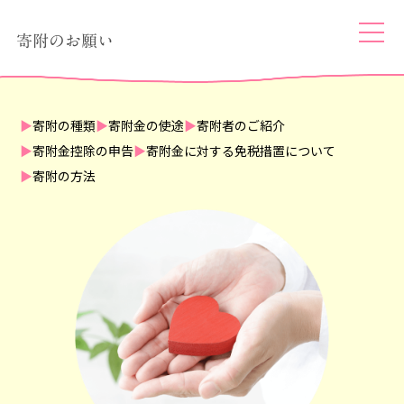
togg
寄附のお願い
navi
寄附の種類
寄附金の使途
寄附者のご紹介
寄附金控除の申告
寄附金に対する免税措置について
寄附の方法