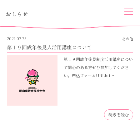
togg
おしらせ
navi
2021.07.26
その他
第１９回成年後見人活用講座について
第１９回成年後見制度活用講座につい
て関心のある方ぜひ参加してくださ
い。申込フォームURLhtt…
続きを読む