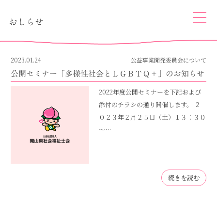
togg
おしらせ
navi
2023.01.24
公益事業開発委員会について
公開セミナー「多様性社会とＬＧＢＴＱ＋」のお知らせ
2022年度公開セミナーを下記および
添付のチラシの通り開催します。 ２
０２３年２月２５日（土）１３：３０
～…
続きを読む