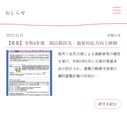
togg
おしらせ
navi
2022.11.21
お知らせ
【募集】令和4年度 岡山県防災・福祉対応力向上研修
相次ぐ自然災害による高齢者等の犠牲
を受け、令和3年5月に災害対策基本
法が改正され、避難行動要支援者の
個別避難計画の作成が…
続きを読む