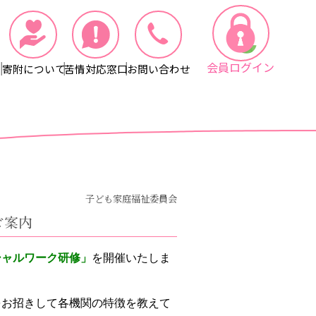
会員ログイン
寄附について
苦情対応窓口
お問い合わせ
子ども家庭福祉委員会
ご案内
シャルワーク研修」
を
開催いたしま
をお招きして各機関の特徴を
教えて