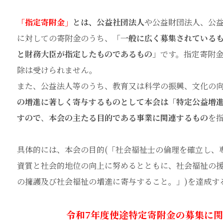
「指定寄附金」
とは、
公益社団法人
や公益財団法人、公
に対しての寄附金のうち、「
一般に広く募集されている
と財務大臣が指
定したものであるもの
」です。指定寄附
除は受けられません。
また、公益法人等のうち、教育又は科学の振興、文化の
の増
進に著しく寄与するものとして本会は
「特定公益増進
すので
、
本
会の主たる目的である事業に関連するもの
を
具体的には、本会の目的(「社会福祉士の倫理を確立し、
資質と社会的地位の向上に努めるとともに、社会福祉の
の擁護及び
社会福祉の増進に寄与すること。」)を達成す
令和7年度使途特定寄附金の募集に