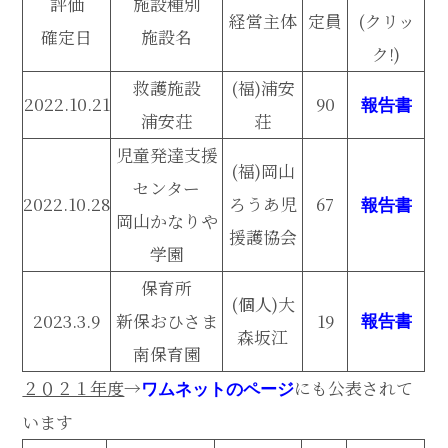
評価
施設種別
経営主体
定員
(クリッ
確定日
施設名
ク!)
救護施設
(福)浦安
2022.10.21
90
報告書
浦安荘
荘
児童発達支援
(福)岡山
センター
2022.10.28
ろうあ児
67
報告書
岡山かなりや
援護協会
学園
保育所
(個人)大
2023.3.9
新保おひさま
19
報告書
森坂江
南保育園
２０２１年度
→
にも公表されて
ワムネットのページ
います