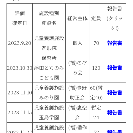
報告書
評価
施設種別
経営主体
定員
(クリッ
確定日
施設名
ク!)
児童養護施設
2023.9.20
個人
70
報告書
悲眼院
保育所
(福)のぞ
2023.10.30
浮田とちのみ
120
報告書
み会
こども園
児童養護施設
(福)豊野
60(暫
2023.11.10
報告書
みのり園
助正会
定40)
児童養護施設
(福)恵聖
暫定
2023.11.15
報告書
玉島学園
会
24
児童養護施設
(福)備作
2023.11.27
52
報告書