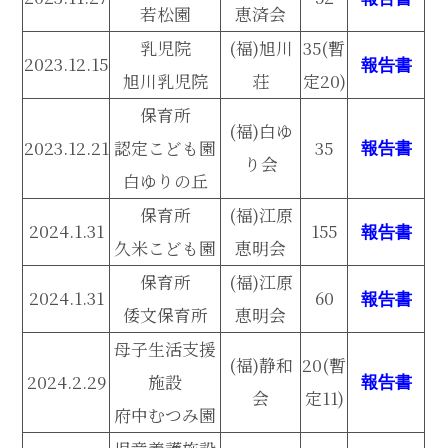
若松園
恵済会
乳児院
(福)旭川
35(暫
2023.12.15
報告書
旭川乳児院
荘
定20)
保育所
(福)白ゆ
2023.12.21
認定こども園
35
報告書
り会
白ゆりの丘
保育所
(福)江原
2024.1.31
155
報告書
久米こども園
恵明会
保育所
(福)江原
2024.1.31
60
報告書
倭文保育所
恵明会
母子生活支援
(福)静和
20(暫
2024.2.29
施設
報告書
会
定11)
府中むつみ園