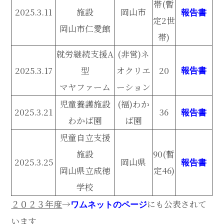
帯(暫
2025.3.11
施設
岡山市
報告書
定2世
岡山市仁愛館
帯)
就労継続支援A
(非営)ネ
2025.3.17
型
オクリエ
20
報告書
マヤファーム
ーション
児童養護施設
(福)わか
2025.3.21
36
報告書
わかば園
ば園
児童自立支援
施設
90(暫
2025.3.25
岡山県
報告書
岡山県立成徳
定46)
学校
２０２３年度
→
にも公表されて
ワムネットのページ
います