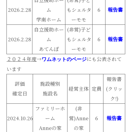
2026.2.28
ム
もシェルタ
6
報告書
学南ホーム
ーモモ
自立援助ホー
(非営)子ど
2026.2.28
ム
もシェルタ
6
報告書
あてんぽ
ーモモ
２０２４年度
→
にも公表されて
ワムネットのページ
います
報告書
評価
施設種別
経営主体
定員
(クリッ
確定日
施設名
ク!)
ファミリーホ
(非
2024.10.26
ーム
営)Anne
6
報告書
Anneの家
の家