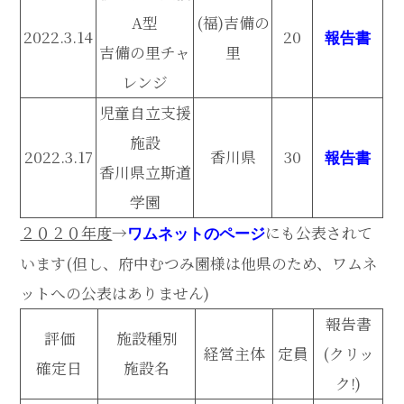
A型
(福)吉備の
2022.3.14
20
報告書
吉備の里チャ
里
レンジ
児童自立支援
施設
2022.3.17
香川県
30
報告書
香川県立斯道
学園
２０２０年度
→
にも公表されて
ワムネットのページ
います(但し、府中むつみ園様は他県のため、ワムネ
ットへの公表はありません)
報告書
評価
施設種別
経営主体
定員
(クリッ
確定日
施設名
ク!)