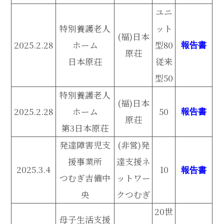
ユニ
特別養護老人
ット
(福)日本
2025.2.28
ホーム
型80
報告書
原荘
日本原荘
従来
型50
特別養護老人
(福)日本
2025.2.28
ホーム
50
報告書
原荘
第3日本原荘
発達障害児支
(非営)発
援事業所
達支援ネ
2025.3.4
10
報告書
つむぎ吉備中
ットワー
央
クつむぎ
20世
母子生活支援