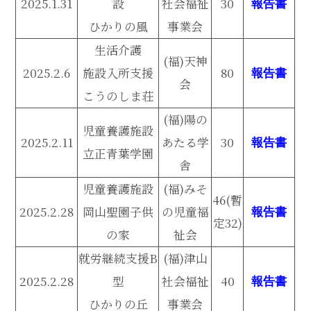
2025.1.31
設
社会福祉
30
報告書
ひかりの風
事業会
生活介護
(福)天神
2025.2.6
施設入所支援
80
報告書
会
こうのしま荘
(福)陽の
児童養護施設
2025.2.11
あたる学
30
報告書
立正青葉学園
舎
児童養護施設
(福)みそ
46(暫
2025.2.28
岡山聖園子供
の児童福
報告書
定32)
の家
祉会
就労継続支援B
(福)津山
2025.2.28
型
社会福祉
40
報告書
ひかりの丘
事業会