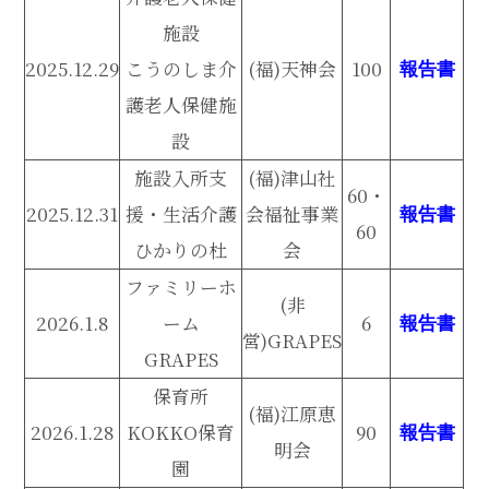
施設
2025.12.29
こうのしま介
(福)天神会
100
報告書
護老人保健施
設
施設入所支
(福)津山社
60・
2025.12.31
援・生活介護
会福祉事業
報告書
60
ひかりの杜
会
ファミリーホ
(非
2026.1.8
ーム
6
報告書
営)GRAPES
GRAPES
保育所
(福)江原恵
2026.1.28
KOKKO保育
90
報告書
明会
園