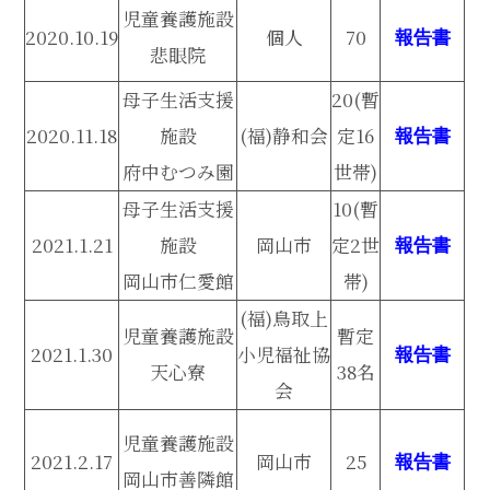
児童養護施設
2020.10.19
個人
70
報告書
悲眼院
母子生活支援
20(暫
2020.11.18
施設
(福)静和会
定16
報告書
府中むつみ園
世帯)
母子生活支援
10(暫
2021.1.21
施設
岡山市
定2世
報告書
岡山市仁愛館
帯)
(福)鳥取上
児童養護施設
暫定
2021.1.30
小児福祉協
報告書
天心寮
38名
会
児童養護施設
2021.2.17
岡山市
25
報告書
岡山市善隣館