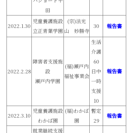
ハショート平
田
児童養護施設
(宗)法光
2022.1.30
30
報告書
立正青葉学園
山 妙勝寺
生活
介護
障害者支援施
60
(福)瀬戸内
2022.2.28
設
日中
報告書
福祉事業会
瀬戸内学園
一時
支援
10
児童養護施設
(福)わかば
暫定
2022.3.10
報告書
わかば園
園
29
就業継続支援