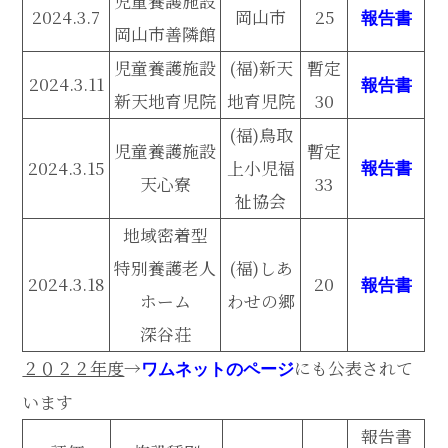
児童養護施設
2024.3.7
岡山市
25
報告書
岡山市善隣館
児童養護施設
(福)新天
暫定
2024.3.11
報告書
新天地育児院
地育児院
30
(福)鳥取
児童養護施設
暫定
2024.3.15
上小児福
報告書
天心寮
33
祉協会
地域密着型
特別養護老人
(福)しあ
2024.3.18
20
報告書
ホーム
わせの郷
深谷荘
２０２２年度
→
にも公表されて
ワムネットのページ
います
報告書