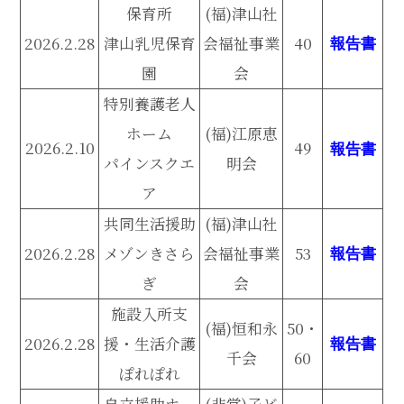
保育所
(福)津山社
2026.2.28
津山乳児保育
会福祉事業
40
報告書
園
会
特別養護老人
ホーム
(福)江原恵
2026.2.10
49
報告書
パインスクエ
明会
ア
共同生活援助
(福)津山社
2026.2.28
メゾンきさら
会福祉事業
53
報告書
ぎ
会
施設入所支
(福)恒和永
50・
2026.2.28
援・生活介護
報告書
千会
60
ぽれぽれ
自立援助ホー
(非営)子ど