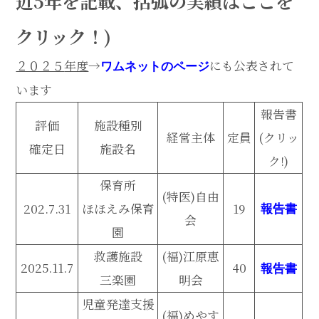
近5年を記載、括弧の実績はここを
クリック！)
２０２５
年度
→
にも公表されて
ワムネットのページ
います
報告書
評価
施設種別
経営主体
定員
(クリッ
確定日
施設名
ク!)
保育所
(特医)自由
202.7.31
ほほえみ保育
19
報告書
会
園
救護施設
(福)江原恵
2025.11.7
40
報告書
三楽園
明会
児童発達支援
(福)めやす